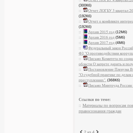
(300Кб)
::
Отчет ЛОГБУ 3 квартал 20
(192Кб)
::
Отчет о конфликте интер
(192Кб)
::
Архив 2015 год
(12Мб)
::
Архив 2016 год
(5Мб)
::
Архив 2017 год
(4Мб)
::
Федеральный закон Россий
ФЗ "О противодействии корруп
::
Письмо Комитета по социа
области О запрете дарить и пол
::
Постановление Пленума Ве
"О судебной практике по делам
преступлениях".
(368Кб)
::
Письмо Минтруда России О
Ссылки по теме:
::
Материалы по вопросам по
правосознания граждан
2 из 4