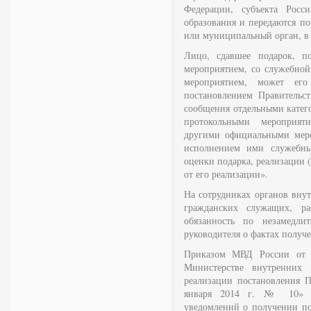
Федерации, субъекта Росс
образования и передаются по
или муниципальный орган, в 
Лицо, сдавшее подарок, п
мероприятием, со служебно
мероприятием, может его
постановлением Правитель
сообщения отдельными катего
протокольными мероприя
другими официальными меро
исполнением ими служебны
оценки подарка, реализации 
от его реализации».
На сотрудниках органов внут
гражданских служащих, р
обязанность по незамедли
руководителя о фактах получ
Приказом МВД России от 
Министерстве внутренних
реализации постановления П
января 2014 г. № 10» о
уведомлений о получении по