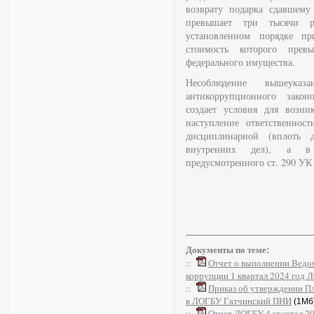
возврату подарка сдавшему
превышает три тысячи р
установленном порядке пр
стоимость которого пре
федерального имущества.
Несоблюдение вышеука
антикоррупционного закон
создает условия для возни
наступление ответственност
дисциплинарной (вплоть
внутренних дел), а в 
предусмотренного ст. 290 УК
Документы по теме:
::
Отчет о выполнении Ведо
коррупции 1 квартал 2024 год
::
Приказ об утверждении Пл
в ЛОГБУ Гатчинский ПНИ
(1Мб
::
Отчет ЛОГБУ 4 квартал 20