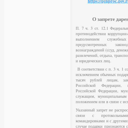
https://genproc.gov.r
О запрете даре
П. 7 ч. 3 ст. 12.1 Федерал
противодействии коррупции»
выполнением служебны
предусмотренных законо
вознаграждений (ссуд, денеж
развлечений, отдыха, трансп
и юридических лиц.
В соответствии с п. 3 ч. 1 с
исключением обычных подарк
тысяч рублей лицам, за
Российской Федерации, г
Российской Федерации, мун
служащим, муниципальным
положением или в связи с и
Указанный запрет не распрос
связи с протокольным
командировками и с другим
случае подарки признаются с