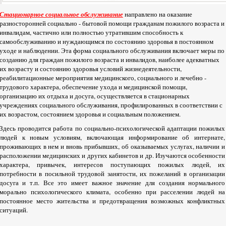
Стационарное социальное обслуживание
направлено на оказание
разносторонней социально - бытовой помощи гражданам пожилого возраста и
инвалидам, частично или полностью утратившим способность к
самообслуживанию и нуждающимся по состоянию здоровья в постоянном
уходе и наблюдении. Эта форма социального обслуживания включает меры по
созданию для граждан пожилого возраста и инвалидов, наиболее адекватных
их возрасту и состоянию здоровья условий жизнедеятельности,
реабилитационные мероприятия медицинского, социального и лечебно -
трудового характера, обеспечение ухода и медицинской помощи,
организацию их отдыха и досуга, осуществляется в стационарных
учреждениях социального обслуживания, профилированных в соответствии с
их возрастом, состоянием здоровья и социальным положением.
Здесь проводится работа по социально-психологической адаптации пожилых
людей к новым условиям, включающая информирование об интернате,
проживающих в нем и вновь прибывших, об оказываемых услугах, наличии и
расположении медицинских и других кабинетов и др. Изучаются особенности
характера, привычек, интересов поступающих пожилых людей, их
потребности в посильной трудовой занятости, их пожеланий в организации
досуга и т.п. Все это имеет важное значение для создания нормального
морально психологического климата, особенно при расселении людей на
постоянное место жительства и предотвращения возможных конфликтных
ситуаций.