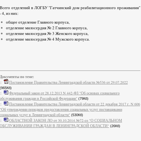
Всего отделений в ЛОГБУ "Гатчинский дом реабилитационного проживания"
- 4, из них:
общее отделение Главного корпуса,
отделение милосердия № 2 Главного корпуса,
отделение милосердия № 3 Женского корпуса,
отделение милосердия № 4 Мужского корпуса.
Документы по теме:
::
Постановление Правительства Ленинградской области №536 от 29.07.2022
(965Кб)
::
Федеральный закон от 28.12.2013 N 442-ФЗ "Об основах социального
обслуживания граждан в Российской Федерации"
(79Кб)
::
Постановление Правительства Ленинградской области от 22 декабря 2017 г. N 606
"Об утверждении порядков предоставления социальных услуг поставщиками
социальных услуг в Ленинградской области"
(530Кб)
::
ОБЛАСТНОЙ ЗАКОН ЛО от 30.10.2014 №72-оз "О СОЦИАЛЬНОМ
ОБСЛУЖИВАНИИ ГРАЖДАН В ЛЕНИНГРАДСКОЙ ОБЛАСТИ"
(26Кб)