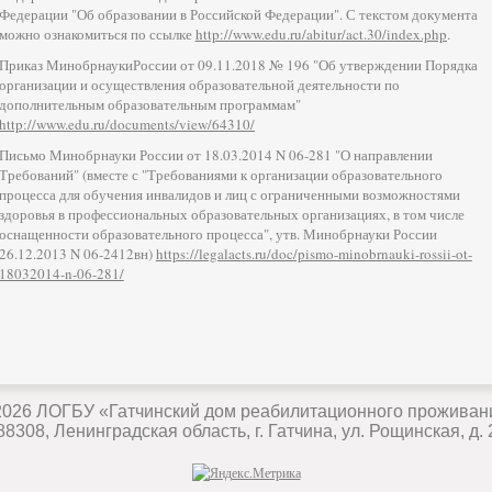
Федерации "Об образовании в Российской Федерации". С текстом документа
можно ознакомиться по ссылке
http://www.edu.ru/abitur/act.30/index.php
.
Приказ МинобрнаукиРоссии от 09.11.2018 № 196 "Об утверждении Порядка
организации и осуществления образовательной деятельности по
дополнительным образовательным программам"
http://www.edu.ru/documents/view/64310/
Письмо Минобрнауки России от 18.03.2014 N 06-281 "О направлении
Требований" (вместе с "Требованиями к организации образовательного
процесса для обучения инвалидов и лиц с ограниченными возможностями
здоровья в профессиональных образовательных организациях, в том числе
оснащенности образовательного процесса", утв. Минобрнауки России
26.12.2013 N 06-2412вн)
https://legalacts.ru/doc/pismo-minobrnauki-rossii-ot-
18032014-n-06-281/
2026
ЛОГБУ «Гатчинский дом реабилитационного проживан
88308, Ленинградская область, г. Гатчина, ул. Рощинская, д. 